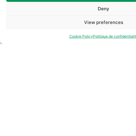
Deny
Bénévole ateliers
View preferences
d'alphabétisation
Cookie Policy
Politique de confidentiali
Lundi ou jeudi (9h-12h) -
accompagnement
individuel d'un jeune -
défrayement possible
(42€/jour)