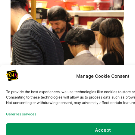
Bénévole cuisine
Lundi ou jeudi (9h-13h) -
Courses, préparer un
repas chaud, halal pour
une vingtaine de
personnes - défraiement
Manage Cookie Consent
possible (42€/ jour)
To provide the best experiences, we use technologies like cookies to store a
Consenting to these technologies will allow us to process data such as browsi
Not consenting or withdrawing consent, may adversely affect certain feature
Gérer les services
Accept